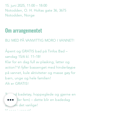
15. juni 2025, 11:00 – 18:00
Notodden, O. H. Holtas gate 36, 3675
Notodden, Norge
Om arrangementet
BLI MED PÅ VANVITTIG MORO I VANNET!
Åpent og GRATIS bad på Tinfos Bad – 
søndag 15/6 kl. 11–18!
Klar for en dag full av plasking, latter og 
action? Vi fyller bassenget med hinderløype 
på vannet, kule aktiviteter og masse gøy for 
barn, unge og hele familien!
Alt er GRATIS!
Ta med badetøy, hoppeglede og gjerne en 
venn (eller fem) – dette blir en badedag 
utenom det vanlige!
Vi sees i vannet!