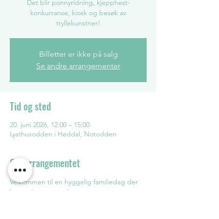
Det blir ponnyridning, kjepphest-
konkurranse, kiosk og besøk av
tryllekunstner!
Billetter er ikke på salg
Se andre arrangementer
Tid og sted
20. juni 2026, 12:00 – 15:00
Lysthusodden i Heddal, Notodden
Om arrangementet
Velkommen til en hyggelig familiedag der 
hest står i sentrum! 
Tre ganger OL-deltager Sigrid Rui kommer. 
Det blir ponnyridning, kjepphest-