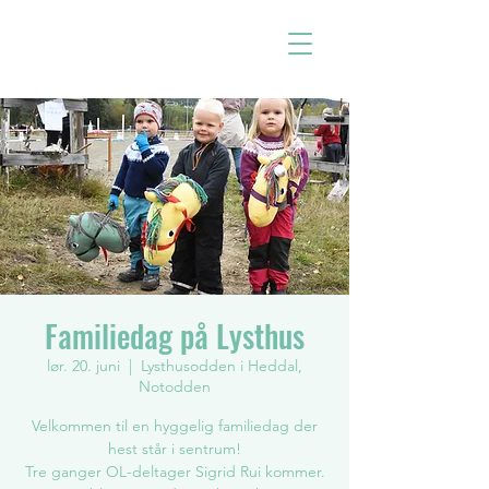
Familiedag på Lysthus
lør. 20. juni
  |  
Lysthusodden i Heddal,
Notodden
Velkommen til en hyggelig familiedag der
hest står i sentrum!
Tre ganger OL-deltager Sigrid Rui kommer.