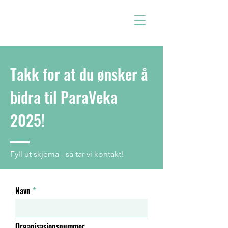
Takk for at du ønsker å
bidra til ParaVeka
2025!
Fyll ut skjema - så tar vi kontakt!
Navn
Organisasjonsnummer