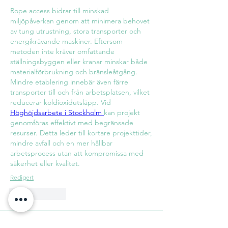
Rope access bidrar till minskad 
miljöpåverkan genom att minimera behovet 
av tung utrustning, stora transporter och 
energikrävande maskiner. Eftersom 
metoden inte kräver omfattande 
ställningsbyggen eller kranar minskar både 
materialförbrukning och bränsleåtgång. 
Mindre etablering innebär även färre 
transporter till och från arbetsplatsen, vilket 
reducerar koldioxidutsläpp. Vid 
Höghöjdsarbete i Stockholm 
kan projekt 
genomföras effektivt med begränsade 
resurser. Detta leder till kortare projekttider, 
mindre avfall och en mer hållbar 
arbetsprocess utan att kompromissa med 
säkerhet eller kvalitet.
Redigert
Lik
Svar
Om