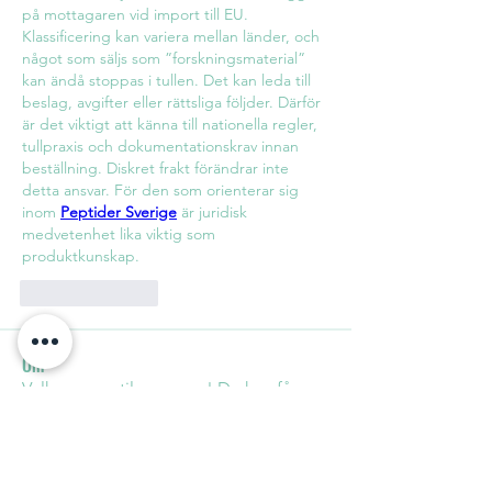
på mottagaren vid import till EU. 
Klassificering kan variera mellan länder, och 
något som säljs som ”forskningsmaterial” 
kan ändå stoppas i tullen. Det kan leda till 
beslag, avgifter eller rättsliga följder. Därför 
är det viktigt att känna till nationella regler, 
tullpraxis och dokumentationskrav innan 
beställning. Diskret frakt förändrar inte 
detta ansvar. För den som orienterar sig 
inom 
Peptider Sverige
 är juridisk 
medvetenhet lika viktig som 
produktkunskap.
Like
Reply
Om
Velkommen til gruppen! Du kan få
kontakt med andre medlemmer
...
Les mer