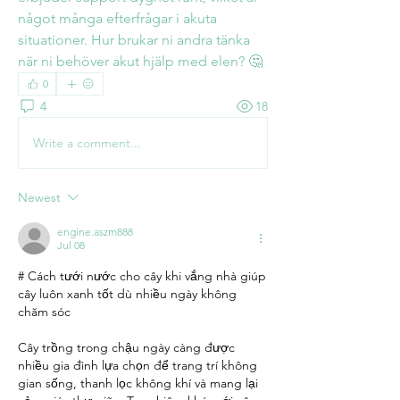
något många efterfrågar i akuta 
situationer. Hur brukar ni andra tänka 
när ni behöver akut hjälp med elen? 🤔
0
4
18
Write a comment...
Newest
engine.aszm888
Jul 08
# Cách tưới nước cho cây khi vắng nhà giúp 
cây luôn xanh tốt dù nhiều ngày không 
chăm sóc
Cây trồng trong chậu ngày càng được 
nhiều gia đình lựa chọn để trang trí không 
gian sống, thanh lọc không khí và mang lại 