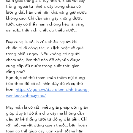
cảm giác thư giãn. Tuy nhiên, khác với cây 
trồng ngoài tự nhiên, cây trong chậu có 
lượng đất hạn chế nên khả năng giữ nước 
không cao. Chỉ cần vài ngày không được 
tưới, cây có thể nhanh chóng héo lá, vàng 
úa hoặc thậm chí chết do thiếu nước.
Đây cũng là nỗi lo của nhiều người khi 
chuẩn bị đi công tác, du lịch hoặc về quê 
trong nhiều ngày. Nếu không có người 
chăm sóc, làm thế nào để cây vẫn được 
cung cấp đủ nước trong suốt thời gian 
vắng nhà?
Bạn đọc có thể tham khảo thêm nội dung 
tiếp theo để có cái nhìn đầy đủ và cụ thể 
hơn: 
https://vigen.vn/dac-diem-sinh-truong-
van-loc-xanh-cay-mo/
May mắn là có rất nhiều giải pháp đơn giản 
giúp duy trì độ ẩm cho cây mà không cần 
đầu tư hệ thống tưới tự động đắt tiền. Chỉ 
với một vài vật dụng quen thuộc, bạn hoàn 
toàn có thể giúp cây luôn xanh tốt và hạn 