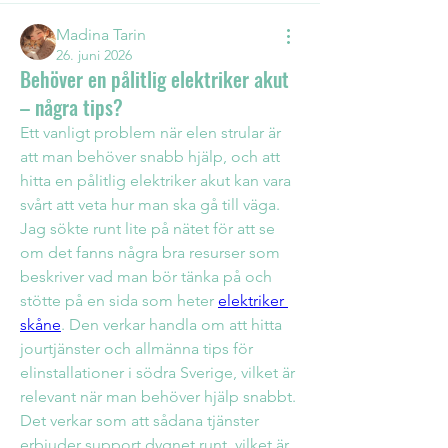
Madina Tarin
26. juni 2026
Behöver en pålitlig elektriker akut
– några tips?
Ett vanligt problem när elen strular är 
att man behöver snabb hjälp, och att 
hitta en pålitlig elektriker akut kan vara 
svårt att veta hur man ska gå till väga. 
Jag sökte runt lite på nätet för att se 
om det fanns några bra resurser som 
beskriver vad man bör tänka på och 
stötte på en sida som heter 
elektriker 
skåne
. Den verkar handla om att hitta 
jourtjänster och allmänna tips för 
elinstallationer i södra Sverige, vilket är 
relevant när man behöver hjälp snabbt. 
Det verkar som att sådana tjänster 
erbjuder support dygnet runt, vilket är 